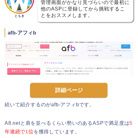
管理画面がかなり見づらいので最初に
他のASPに登録してから挑戦するこ
とをおススメします。
ともき
afb-アフィb
詳細ページ
続いて紹介するのがafb-アフィbです。
A8.netと肩を並べるくらい勢いのあるASPで満足度は
5
年連続で1位
を獲得しています。