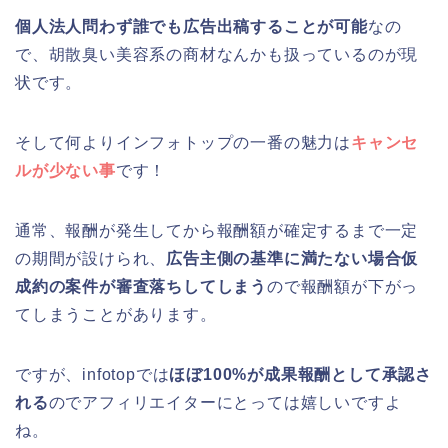
個人法人問わず誰でも広告出稿することが可能
なの
で、胡散臭い美容系の商材なんかも扱っているのが現
状です。
そして何よりインフォトップの一番の魅力は
キャンセ
ルが少ない事
です！
通常、報酬が発生してから報酬額が確定するまで一定
の期間が設けられ、
広告主側の基準に満たない場合仮
成約の案件が審査落ちしてしまう
ので報酬額が下がっ
てしまうことがあります。
ですが、infotopでは
ほぼ100%が成果報酬として承認さ
れる
のでアフィリエイターにとっては嬉しいですよ
ね。