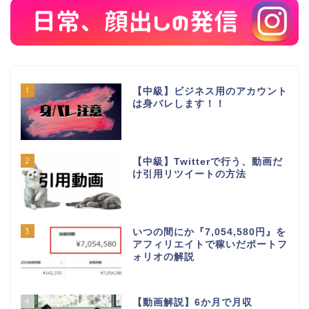
1
【中級】ビジネス用のアカウント
は身バレします！！
2
【中級】Twitterで行う、動画だ
け引用リツイートの方法
3
いつの間にか『7,054,580円』を
アフィリエイトで稼いだポートフ
ォリオの解説
4
【動画解説】6か月で月収