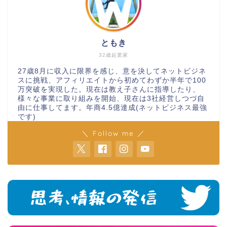
ともき
32歳起業家
27歳8月に収入に限界を感じ、意を決してネットビジネ
スに挑戦、アフィリエイトから初めてわずか半年で100
万突破を実現した。現在は教え子さんに指導したり、
様々な事業に取り組みを開始、現在は3社経営しつづ自
由に仕事してます。年商4.5億達成(ネットビジネス最強
です)
＼ Follow me ／