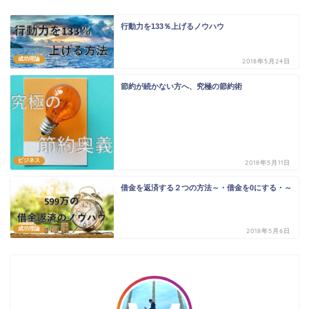
行動力を133％上げるノウハウ
成功理論
2018年5月24日
節約が続かない方へ、究極の節約術
ビジネス
2018年5月11日
借金を返済する２つの方法～・借金を0にする・～
成功理論
2018年5月6日