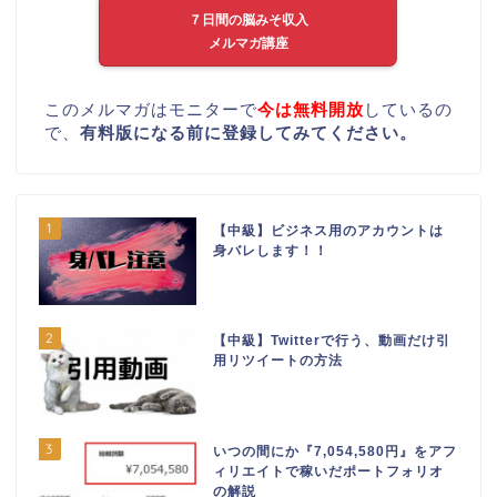
７日間の脳みそ収入
メルマガ講座
このメルマガはモニターで
今は無料開放
しているの
で、
有料版になる前に登録してみてください。
1
【中級】ビジネス用のアカウントは
身バレします！！
2
【中級】Twitterで行う、動画だけ引
用リツイートの方法
3
いつの間にか『7,054,580円』をアフ
ィリエイトで稼いだポートフォリオ
の解説