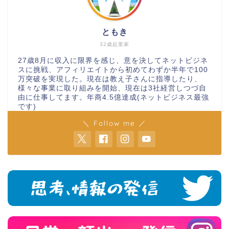
ともき
32歳起業家
27歳8月に収入に限界を感じ、意を決してネットビジネ
スに挑戦、アフィリエイトから初めてわずか半年で100
万突破を実現した。現在は教え子さんに指導したり、
様々な事業に取り組みを開始、現在は3社経営しつづ自
由に仕事してます。年商4.5億達成(ネットビジネス最強
です)
＼ Follow me ／