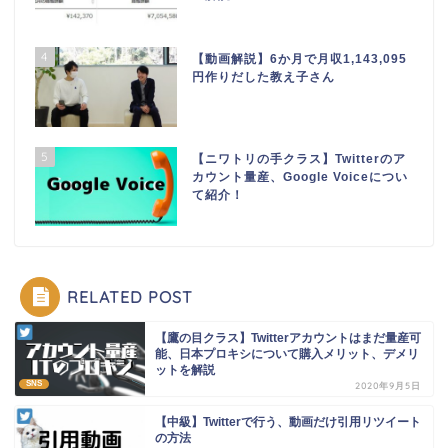
4
【動画解説】6か月で月収1,143,095
円作りだした教え子さん
5
【ニワトリの手クラス】Twitterのア
カウント量産、Google Voiceについ
て紹介！
RELATED POST
【鷹の目クラス】Twitterアカウントはまだ量産可
能、日本プロキシについて購入メリット、デメリ
ットを解説
SNS
2020年9月5日
【中級】Twitterで行う、動画だけ引用リツイート
の方法