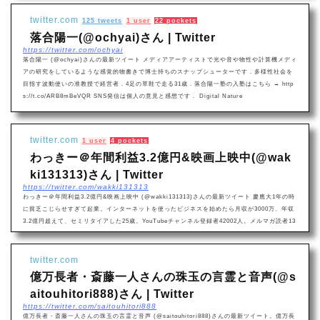
twitter.com
125 tweets
1 user
22 pockets
落合陽一(@ochyai)さん | Twitter
https://twitter.com/ochyai
落合陽一 (@ochyai)さんの最新ツイート メディアアーティストで光や音や物性や計算機メディ
アの研究をしているような感覚的物書きで博士持ちのスナップシューターです．多様性社会を
目指す波動使いの准教授で経営者．4足の草鞋で走る31歳．落合陽一塾の入塾はこちら → http
s://t.co/ARB8mBeVQR SNS発信は個人の意見と感想です． Digital Nature
twitter.com
1 user
4 pockets
わっきー＠年間利益3.2億円&映画上映中(@wak
ki131313)さん | Twitter
https://twitter.com/wakki131313
わっきー＠年間利益3.2億円&映画上映中 (@wakki131313)さんの最新ツイート 慶應大1年の時
に貧乏こじらせすぎて起業。インターネットを使ったビジネスを始めたら月収が3000万、年収
3.2億円超えて、セミリタイアした25歳。YouTubeチャンネル登録者42002人。メルマガ読者13
259人。退屈だったので仕事再開。今は3㍿の代表をやってます。田町で塾経営&映画作ってま
した。8月上映中です 大学生で1億稼いでリタイアした時の話書いてます↓
twitter.com
億万長者・斎藤一人さんの珠玉の言霊と音声(@s
aitouhitori888)さん | Twitter
https://twitter.com/saitouhitori888
億万長者・斎藤一人さんの珠玉の言霊と音声 (@saitouhitori888)さんの最新ツイート。億万長