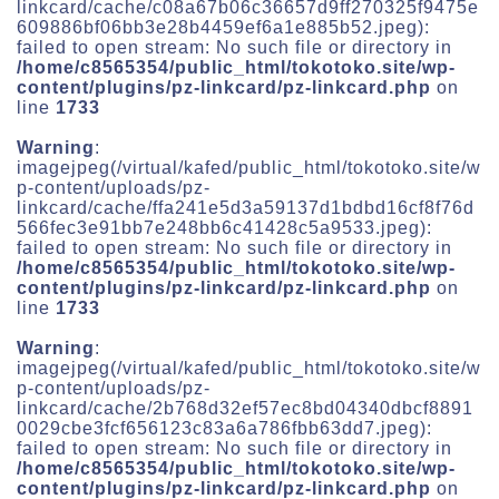
linkcard/cache/c08a67b06c36657d9ff270325f9475e
609886bf06bb3e28b4459ef6a1e885b52.jpeg):
failed to open stream: No such file or directory in
/home/c8565354/public_html/tokotoko.site/wp-
content/plugins/pz-linkcard/pz-linkcard.php
on
line
1733
Warning
:
imagejpeg(/virtual/kafed/public_html/tokotoko.site/w
p-content/uploads/pz-
linkcard/cache/ffa241e5d3a59137d1bdbd16cf8f76d
566fec3e91bb7e248bb6c41428c5a9533.jpeg):
failed to open stream: No such file or directory in
/home/c8565354/public_html/tokotoko.site/wp-
content/plugins/pz-linkcard/pz-linkcard.php
on
line
1733
Warning
:
imagejpeg(/virtual/kafed/public_html/tokotoko.site/w
p-content/uploads/pz-
linkcard/cache/2b768d32ef57ec8bd04340dbcf8891
0029cbe3fcf656123c83a6a786fbb63dd7.jpeg):
failed to open stream: No such file or directory in
/home/c8565354/public_html/tokotoko.site/wp-
content/plugins/pz-linkcard/pz-linkcard.php
on