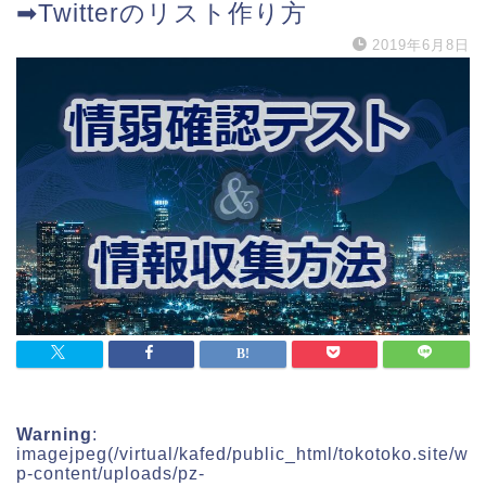
➡Twitterのリスト作り方
2019年6月8日
Warning
:
imagejpeg(/virtual/kafed/public_html/tokotoko.site/w
p-content/uploads/pz-