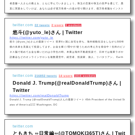
者斎藤一人さんの教えを、ともに学んでいきましょう。珠玉の言葉や珠玉の音声を通じて、愚
直に実践をしていけば、あなたは必ず億万長者への道が切り開けます。億万長者脳をインスト
ール⇒https://t.co/gdRqni7aFn 斎藤一人さん珠玉の音声ライブラリー⇒ https://t.co/wc2dH70
4sl
twitter.com
22 tweets
2 users
3 pockets
悠斗(@yuto_le)さん | Twitter
https://twitter.com/yuto_le
悠斗 (@yuto_le)さんの最新ツイート 世界6ヶ国に自宅を持ち、海外移動生活をしながら500年
後の未来を見据えて投資してます。お金を稼ぐ/増やす/使うための考え方を発信中！生粋のビジ
ネス脳で初めてお金を稼いだのは小学生の時。本業は海外不動産投資で、日本では複業ラボや
読書会などのオンラインサロンを複数運営中。経営者、投資家、旅人、リバタリアン。 Earth
twitter.com
216852 tweets
14 users
1816 pockets
Donald J. Trump(@realDonaldTrump)さん |
Twitter
https://twitter.com/realDonaldTrump
Donald J. Trump (@realDonaldTrump)さんの最新ツイート 45th President of the United St
ates of America🇺🇸 Washington, DC
twitter.com
ともきち ∽日常編∽(@TOMOKI365T)さん | Twit