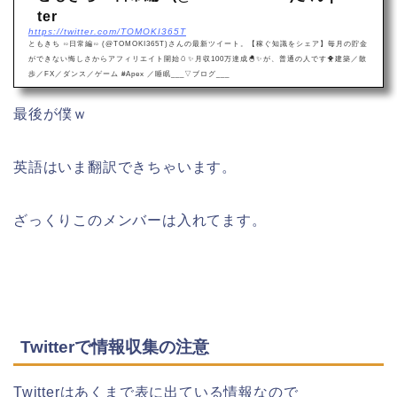
ter
https://twitter.com/TOMOKI365T
ともきち ∽日常編∽ (@TOMOKI365T)さんの最新ツイート。【稼ぐ知識をシェア】毎月の貯金
ができない悔しさからアフィリエイト開始🥚✨月収100万達成🐣✨が、普通の人です🐥建築／散
歩／FX／ダンス／ゲーム #Apex ／睡眠___▽ブログ___
最後が僕ｗ
英語はいま翻訳できちゃいます。
ざっくりこのメンバーは入れてます。
Twitterで情報収集の注意
Twitterはあくまで表に出ている情報なので