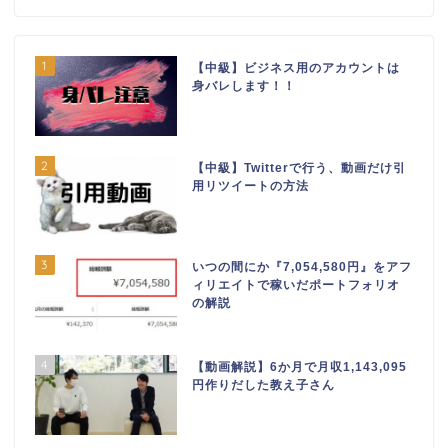
1
【中級】ビジネス用のアカウントは
身バレします！！
2
【中級】Twitterで行う、動画だけ引
用リツイートの方法
3
いつの間にか『7,054,580円』をアフ
ィリエイトで稼いだポートフォリオ
の解説
4
【動画解説】6か月で月収1,143,095
円作りだした教え子さん