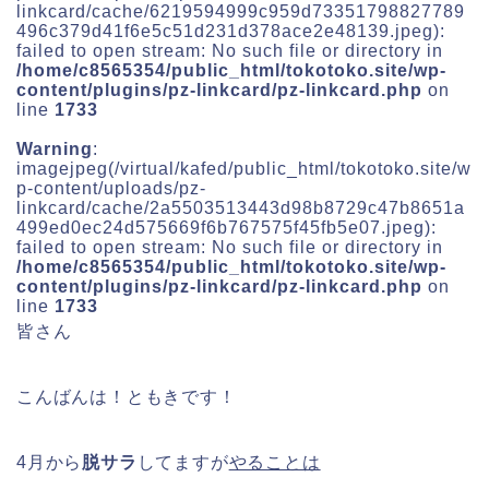
linkcard/cache/6219594999c959d73351798827789
496c379d41f6e5c51d231d378ace2e48139.jpeg):
failed to open stream: No such file or directory in
/home/c8565354/public_html/tokotoko.site/wp-
content/plugins/pz-linkcard/pz-linkcard.php
on
line
1733
Warning
:
imagejpeg(/virtual/kafed/public_html/tokotoko.site/w
p-content/uploads/pz-
linkcard/cache/2a5503513443d98b8729c47b8651a
499ed0ec24d575669f6b767575f45fb5e07.jpeg):
failed to open stream: No such file or directory in
/home/c8565354/public_html/tokotoko.site/wp-
content/plugins/pz-linkcard/pz-linkcard.php
on
line
1733
皆さん
こんばんは！ともきです！
4月から
脱サラ
してますが
やることは