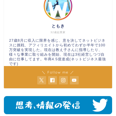
ともき
32歳起業家
27歳8月に収入に限界を感じ、意を決してネットビジネ
スに挑戦、アフィリエイトから初めてわずか半年で100
万突破を実現した。現在は教え子さんに指導したり、
様々な事業に取り組みを開始、現在は3社経営しつづ自
由に仕事してます。年商4.5億達成(ネットビジネス最強
です)
＼ Follow me ／