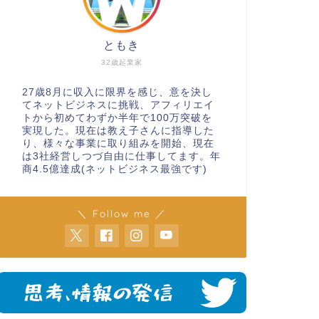
ともき
32歳起業家
27歳8月に収入に限界を感じ、意を決し
てネットビジネスに挑戦、アフィリエイ
トから初めてわずか半年で100万突破を
実現した。現在は教え子さんに指導した
り、様々な事業に取り組みを開始、現在
は3社経営しつづ自由に仕事してます。年
商4.5億達成(ネットビジネス最強です)
＼ Follow me ／