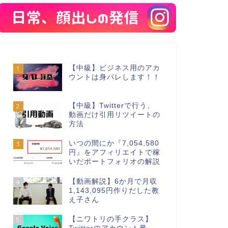
【中級】ビジネス用のアカ
1
ウントは身バレします！！
【中級】Twitterで行う、
2
動画だけ引用リツイートの
方法
いつの間にか『7,054,580
3
円』をアフィリエイトで稼
いだポートフォリオの解説
【動画解説】6か月で月収
4
1,143,095円作りだした教
え子さん
【ニワトリの手クラス】
5