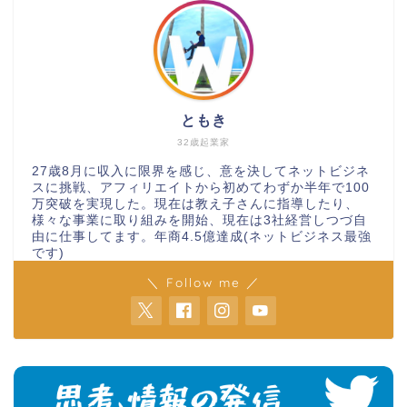
ともき
32歳起業家
27歳8月に収入に限界を感じ、意を決してネットビジネ
スに挑戦、アフィリエイトから初めてわずか半年で100
万突破を実現した。現在は教え子さんに指導したり、
様々な事業に取り組みを開始、現在は3社経営しつづ自
由に仕事してます。年商4.5億達成(ネットビジネス最強
です)
＼ Follow me ／