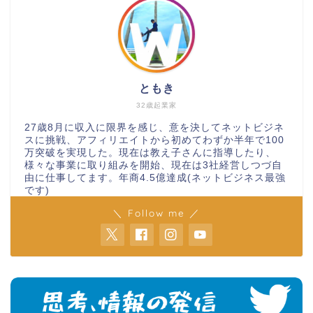
ともき
32歳起業家
27歳8月に収入に限界を感じ、意を決してネットビジネ
スに挑戦、アフィリエイトから初めてわずか半年で100
万突破を実現した。現在は教え子さんに指導したり、
様々な事業に取り組みを開始、現在は3社経営しつづ自
由に仕事してます。年商4.5億達成(ネットビジネス最強
です)
＼ Follow me ／