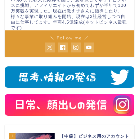
スに挑戦、アフィリエイトから初めてわずか半年で100
万突破を実現した。現在は教え子さんに指導したり、
様々な事業に取り組みを開始、現在は3社経営しつづ自
由に仕事してます。年商4.5億達成(ネットビジネス最強
です)
＼ Follow me ／
1
【中級】ビジネス用のアカウント