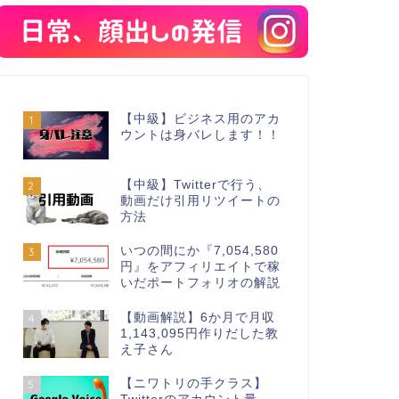
【中級】ビジネス用のアカ
1
ウントは身バレします！！
【中級】Twitterで行う、
2
動画だけ引用リツイートの
方法
いつの間にか『7,054,580
3
円』をアフィリエイトで稼
いだポートフォリオの解説
【動画解説】6か月で月収
4
1,143,095円作りだした教
え子さん
【ニワトリの手クラス】
5