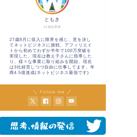
ともき
32歳起業家
27歳8月に収入に限界を感じ、意を決し
てネットビジネスに挑戦、アフィリエイ
トから初めてわずか半年で100万突破を
実現した。現在は教え子さんに指導した
り、様々な事業に取り組みを開始、現在
は3社経営しつづ自由に仕事してます。年
商4.5億達成(ネットビジネス最強です)
＼ Follow me ／