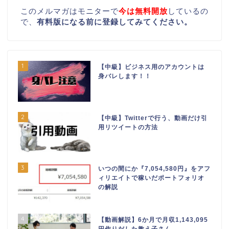
このメルマガはモニターで
今は無料開放
しているの
で、
有料版になる前に登録してみてください。
1
【中級】ビジネス用のアカウントは
身バレします！！
2
【中級】Twitterで行う、動画だけ引
用リツイートの方法
3
いつの間にか『7,054,580円』をアフ
ィリエイトで稼いだポートフォリオ
の解説
4
【動画解説】6か月で月収1,143,095