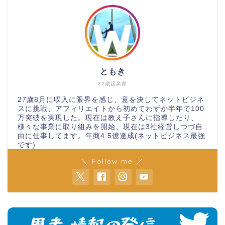
ともき
32歳起業家
27歳8月に収入に限界を感じ、意を決してネットビジネ
スに挑戦、アフィリエイトから初めてわずか半年で100
万突破を実現した。現在は教え子さんに指導したり、
様々な事業に取り組みを開始、現在は3社経営しつづ自
由に仕事してます。年商4.5億達成(ネットビジネス最強
です)
＼ Follow me ／