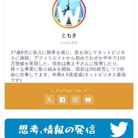
ともき
32歳起業家
27歳8月に収入に限界を感じ、意を決してネットビジネ
スに挑戦、アフィリエイトから初めてわずか半年で100
万突破を実現した。現在は教え子さんに指導したり、
様々な事業に取り組みを開始、現在は3社経営しつづ自
由に仕事してます。年商4.5億達成(ネットビジネス最強
です)
＼ Follow me ／