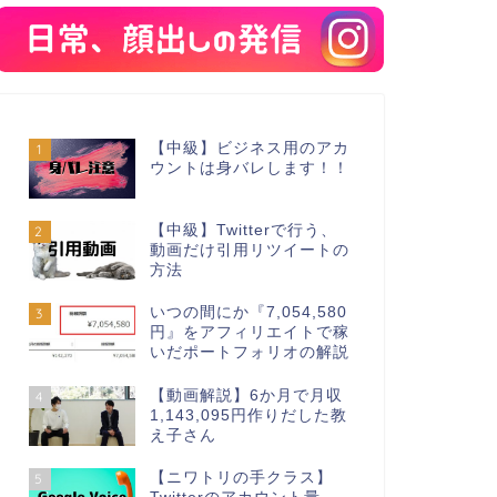
【中級】ビジネス用のアカ
1
ウントは身バレします！！
【中級】Twitterで行う、
2
動画だけ引用リツイートの
方法
いつの間にか『7,054,580
3
円』をアフィリエイトで稼
いだポートフォリオの解説
【動画解説】6か月で月収
4
1,143,095円作りだした教
え子さん
【ニワトリの手クラス】
5