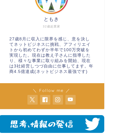
ともき
32歳起業家
27歳8月に収入に限界を感じ、意を決し
てネットビジネスに挑戦、アフィリエイ
トから初めてわずか半年で100万突破を
実現した。現在は教え子さんに指導した
り、様々な事業に取り組みを開始、現在
は3社経営しつづ自由に仕事してます。年
商4.5億達成(ネットビジネス最強です)
＼ Follow me ／