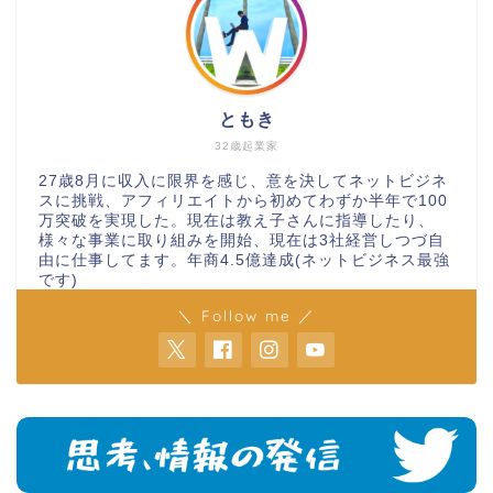
ともき
32歳起業家
27歳8月に収入に限界を感じ、意を決してネットビジネ
スに挑戦、アフィリエイトから初めてわずか半年で100
万突破を実現した。現在は教え子さんに指導したり、
様々な事業に取り組みを開始、現在は3社経営しつづ自
由に仕事してます。年商4.5億達成(ネットビジネス最強
です)
＼ Follow me ／