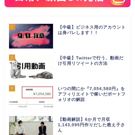
1
【中級】ビジネス用のアカウント
は身バレします！！
2
【中級】Twitterで行う、動画だ
け引用リツイートの方法
3
いつの間にか『7,054,580円』を
アフィリエイトで稼いだポートフ
ォリオの解説
4
【動画解説】6か月で月収
1,143,095円作りだした教え子さ
ん