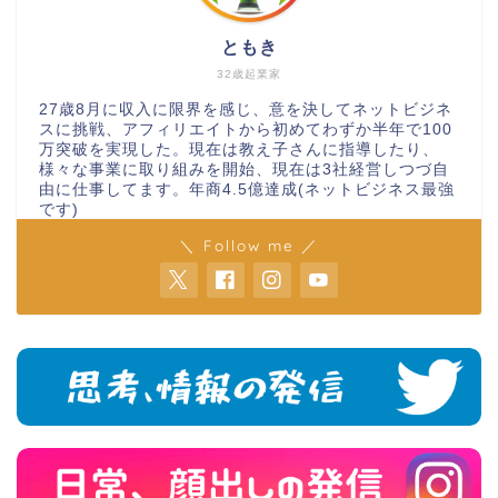
ともき
32歳起業家
27歳8月に収入に限界を感じ、意を決してネットビジネ
スに挑戦、アフィリエイトから初めてわずか半年で100
万突破を実現した。現在は教え子さんに指導したり、
様々な事業に取り組みを開始、現在は3社経営しつづ自
由に仕事してます。年商4.5億達成(ネットビジネス最強
です)
＼ Follow me ／