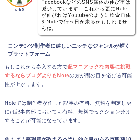
FacebookなどのSNS媒体の伸び率は
減少しています。これから更にNote
ともき
が伸びればYoutubeのように検索自体
をNoteで行う日が来るかもしれませ
んね。
コンテンツ制作者に嬉しいニッチなジャンルが輝く
プラットフォーム
もしこれから参入する方で
超マニアックな内容に挑戦
するならブログよりもNote
の方が陽の目を浴びる可能
性が上がります。
Noteでは制作者が作った記事の有料、無料を判定し更
には記事内部においても有料、無料でセクション分け
することが可能になっています。
例えば
「薬剤師が教える本当に効き目のある市販薬10