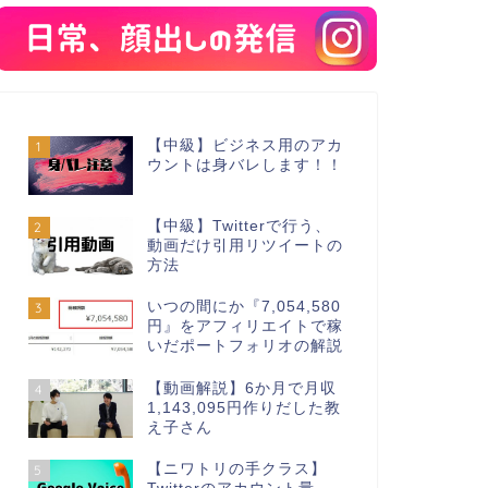
【中級】ビジネス用のアカ
1
ウントは身バレします！！
【中級】Twitterで行う、
2
動画だけ引用リツイートの
方法
いつの間にか『7,054,580
3
円』をアフィリエイトで稼
いだポートフォリオの解説
【動画解説】6か月で月収
4
1,143,095円作りだした教
え子さん
【ニワトリの手クラス】
5