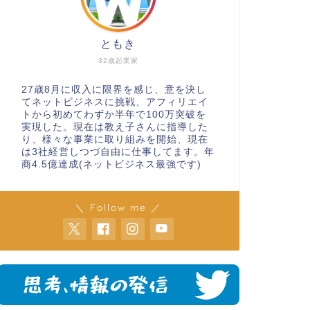
ともき
32歳起業家
27歳8月に収入に限界を感じ、意を決し
てネットビジネスに挑戦、アフィリエイ
トから初めてわずか半年で100万突破を
実現した。現在は教え子さんに指導した
り、様々な事業に取り組みを開始、現在
は3社経営しつづ自由に仕事してます。年
商4.5億達成(ネットビジネス最強です)
＼ Follow me ／