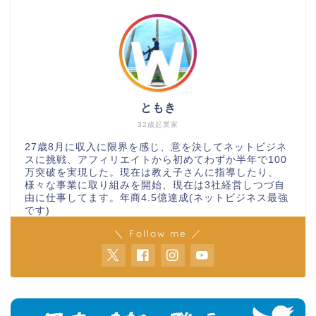
ともき
32歳起業家
27歳8月に収入に限界を感じ、意を決してネットビジネ
スに挑戦、アフィリエイトから初めてわずか半年で100
万突破を実現した。現在は教え子さんに指導したり、
様々な事業に取り組みを開始、現在は3社経営しつづ自
由に仕事してます。年商4.5億達成(ネットビジネス最強
です)
＼ Follow me ／