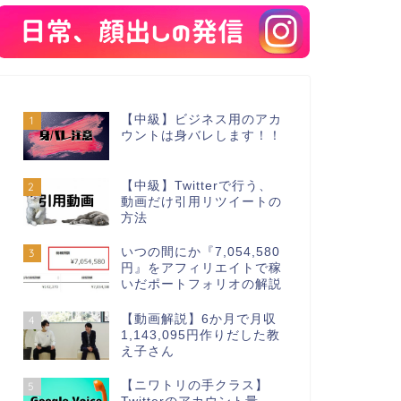
【中級】ビジネス用のアカ
1
ウントは身バレします！！
【中級】Twitterで行う、
2
動画だけ引用リツイートの
方法
いつの間にか『7,054,580
3
円』をアフィリエイトで稼
いだポートフォリオの解説
【動画解説】6か月で月収
4
1,143,095円作りだした教
え子さん
【ニワトリの手クラス】
5