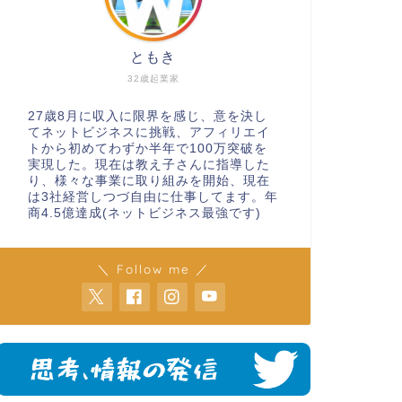
ともき
32歳起業家
27歳8月に収入に限界を感じ、意を決し
てネットビジネスに挑戦、アフィリエイ
トから初めてわずか半年で100万突破を
実現した。現在は教え子さんに指導した
り、様々な事業に取り組みを開始、現在
は3社経営しつづ自由に仕事してます。年
商4.5億達成(ネットビジネス最強です)
＼ Follow me ／