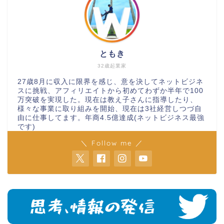
ともき
32歳起業家
27歳8月に収入に限界を感じ、意を決してネットビジネ
スに挑戦、アフィリエイトから初めてわずか半年で100
万突破を実現した。現在は教え子さんに指導したり、
様々な事業に取り組みを開始、現在は3社経営しつづ自
由に仕事してます。年商4.5億達成(ネットビジネス最強
です)
＼ Follow me ／