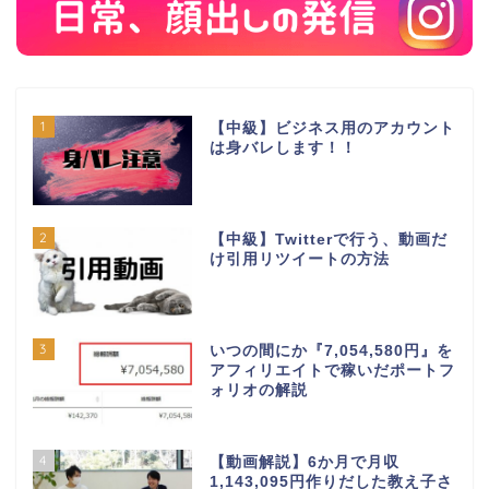
1
【中級】ビジネス用のアカウント
は身バレします！！
2
【中級】Twitterで行う、動画だ
け引用リツイートの方法
3
いつの間にか『7,054,580円』を
アフィリエイトで稼いだポートフ
ォリオの解説
4
【動画解説】6か月で月収
1,143,095円作りだした教え子さ