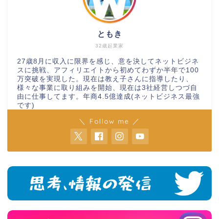
ともき
32歳起業家
27歳8月に収入に限界を感じ、意を決してネットビジネ
スに挑戦、アフィリエイトから初めてわずか半年で100
万突破を実現した。現在は教え子さんに指導したり、
様々な事業に取り組みを開始、現在は3社経営しつづ自
由に仕事してます。年商4.5億達成(ネットビジネス最強
です)
＼ Follow me ／