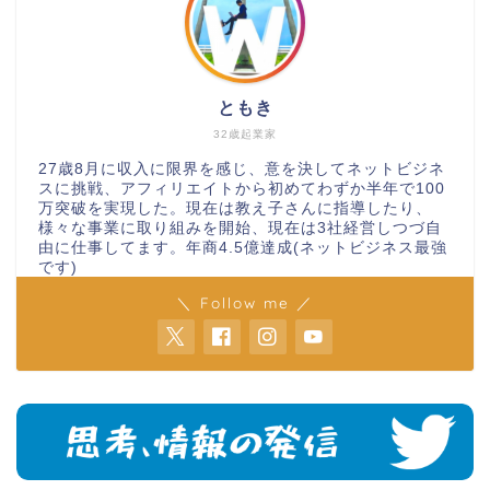
ともき
32歳起業家
27歳8月に収入に限界を感じ、意を決してネットビジネ
スに挑戦、アフィリエイトから初めてわずか半年で100
万突破を実現した。現在は教え子さんに指導したり、
様々な事業に取り組みを開始、現在は3社経営しつづ自
由に仕事してます。年商4.5億達成(ネットビジネス最強
です)
＼ Follow me ／