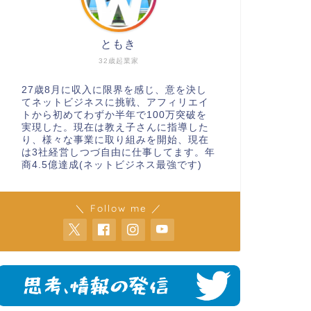
ともき
32歳起業家
27歳8月に収入に限界を感じ、意を決し
てネットビジネスに挑戦、アフィリエイ
トから初めてわずか半年で100万突破を
実現した。現在は教え子さんに指導した
り、様々な事業に取り組みを開始、現在
は3社経営しつづ自由に仕事してます。年
商4.5億達成(ネットビジネス最強です)
＼ Follow me ／