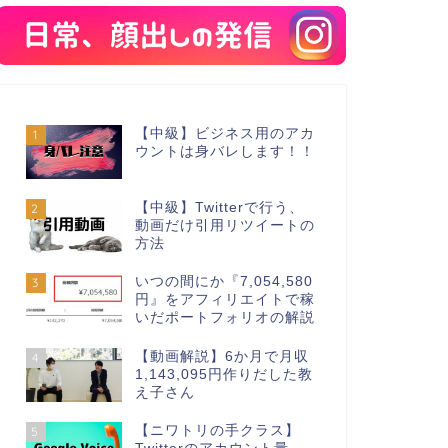
【中級】ビジネス用のアカ
1
ウントは身バレします！！
【中級】Twitterで行う、
2
動画だけ引用リツイートの
方法
いつの間にか『7,054,580
3
円』をアフィリエイトで稼
いだポートフォリオの解説
【動画解説】6か月で月収
4
1,143,095円作りだした教
え子さん
【ニワトリの手クラス】
5