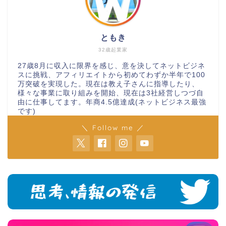
ともき
32歳起業家
27歳8月に収入に限界を感じ、意を決してネットビジネ
スに挑戦、アフィリエイトから初めてわずか半年で100
万突破を実現した。現在は教え子さんに指導したり、
様々な事業に取り組みを開始、現在は3社経営しつづ自
由に仕事してます。年商4.5億達成(ネットビジネス最強
です)
＼ Follow me ／