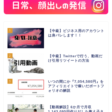
1
【中級】ビジネス用のアカウント
は身バレします！！
2
【中級】Twitterで行う、動画だ
け引用リツイートの方法
3
いつの間にか『7,054,580円』を
アフィリエイトで稼いだポートフ
ォリオの解説
4
【動画解説】6か月で月収
1,143,095円作りだした教え子さ