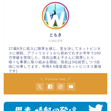
ともき
32歳起業家
27歳8月に収入に限界を感じ、意を決してネットビジネ
スに挑戦、アフィリエイトから初めてわずか半年で100
万突破を実現した。現在は教え子さんに指導したり、
様々な事業に取り組みを開始、現在は3社経営しつづ自
由に仕事してます。年商4.5億達成(ネットビジネス最強
です)
＼ Follow me ／