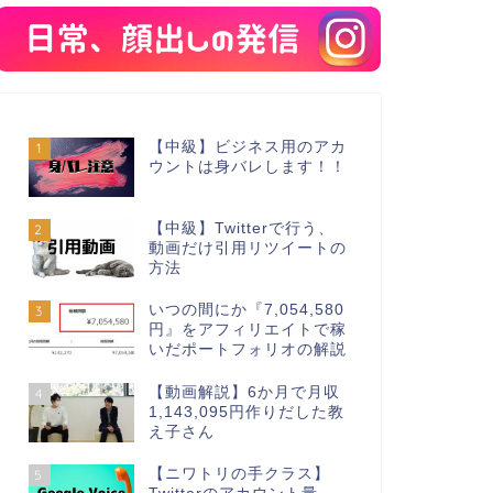
【中級】ビジネス用のアカ
1
ウントは身バレします！！
【中級】Twitterで行う、
2
動画だけ引用リツイートの
方法
いつの間にか『7,054,580
3
円』をアフィリエイトで稼
いだポートフォリオの解説
【動画解説】6か月で月収
4
1,143,095円作りだした教
え子さん
【ニワトリの手クラス】
5