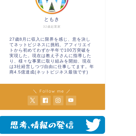
ともき
32歳起業家
27歳8月に収入に限界を感じ、意を決し
てネットビジネスに挑戦、アフィリエイ
トから初めてわずか半年で100万突破を
実現した。現在は教え子さんに指導した
り、様々な事業に取り組みを開始、現在
は3社経営しつづ自由に仕事してます。年
商4.5億達成(ネットビジネス最強です)
＼ Follow me ／