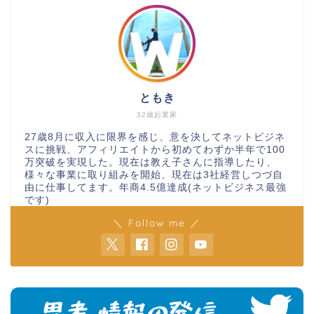
ともき
32歳起業家
27歳8月に収入に限界を感じ、意を決してネットビジネ
スに挑戦、アフィリエイトから初めてわずか半年で100
万突破を実現した。現在は教え子さんに指導したり、
様々な事業に取り組みを開始、現在は3社経営しつづ自
由に仕事してます。年商4.5億達成(ネットビジネス最強
です)
＼ Follow me ／