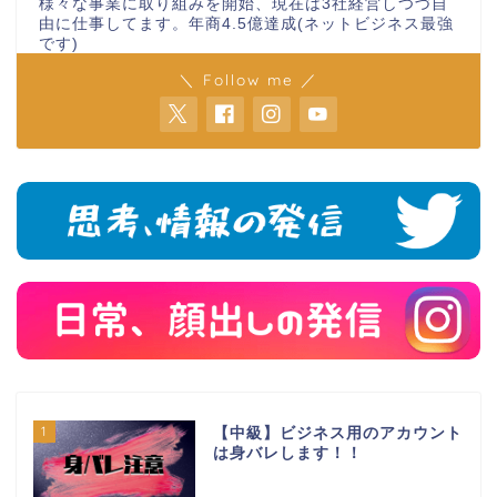
様々な事業に取り組みを開始、現在は3社経営しつづ自
由に仕事してます。年商4.5億達成(ネットビジネス最強
です)
＼ Follow me ／
1
【中級】ビジネス用のアカウント
は身バレします！！