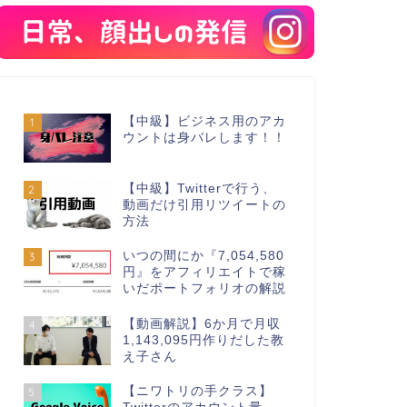
【中級】ビジネス用のアカ
1
ウントは身バレします！！
【中級】Twitterで行う、
2
動画だけ引用リツイートの
方法
いつの間にか『7,054,580
3
円』をアフィリエイトで稼
いだポートフォリオの解説
【動画解説】6か月で月収
4
1,143,095円作りだした教
え子さん
【ニワトリの手クラス】
5