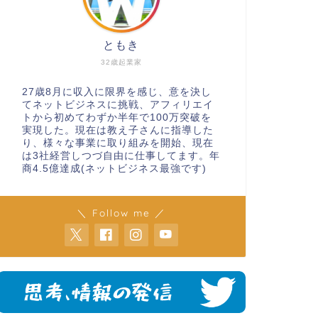
ともき
32歳起業家
27歳8月に収入に限界を感じ、意を決し
てネットビジネスに挑戦、アフィリエイ
トから初めてわずか半年で100万突破を
実現した。現在は教え子さんに指導した
り、様々な事業に取り組みを開始、現在
は3社経営しつづ自由に仕事してます。年
商4.5億達成(ネットビジネス最強です)
＼ Follow me ／