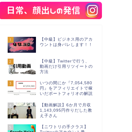
【中級】ビジネス用のアカ
1
ウントは身バレします！！
【中級】Twitterで行う、
2
動画だけ引用リツイートの
方法
いつの間にか『7,054,580
3
円』をアフィリエイトで稼
いだポートフォリオの解説
【動画解説】6か月で月収
4
1,143,095円作りだした教
え子さん
【ニワトリの手クラス】
5