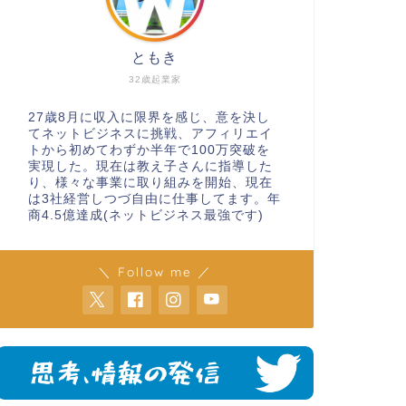
ともき
32歳起業家
27歳8月に収入に限界を感じ、意を決し
てネットビジネスに挑戦、アフィリエイ
トから初めてわずか半年で100万突破を
実現した。現在は教え子さんに指導した
り、様々な事業に取り組みを開始、現在
は3社経営しつづ自由に仕事してます。年
商4.5億達成(ネットビジネス最強です)
＼ Follow me ／