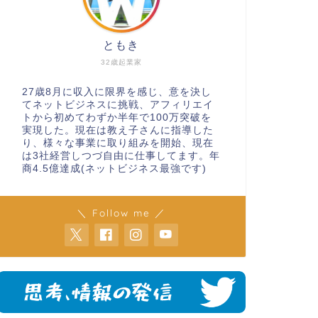
ともき
32歳起業家
27歳8月に収入に限界を感じ、意を決し
てネットビジネスに挑戦、アフィリエイ
トから初めてわずか半年で100万突破を
実現した。現在は教え子さんに指導した
り、様々な事業に取り組みを開始、現在
は3社経営しつづ自由に仕事してます。年
商4.5億達成(ネットビジネス最強です)
＼ Follow me ／