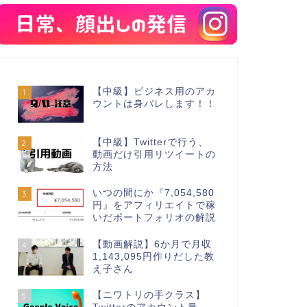
【中級】ビジネス用のアカ
1
ウントは身バレします！！
【中級】Twitterで行う、
2
動画だけ引用リツイートの
方法
いつの間にか『7,054,580
3
円』をアフィリエイトで稼
いだポートフォリオの解説
【動画解説】6か月で月収
4
1,143,095円作りだした教
え子さん
【ニワトリの手クラス】
5