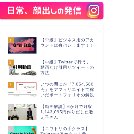
【中級】ビジネス用のアカ
1
ウントは身バレします！！
【中級】Twitterで行う、
2
動画だけ引用リツイートの
方法
いつの間にか『7,054,580
3
円』をアフィリエイトで稼
いだポートフォリオの解説
【動画解説】6か月で月収
4
1,143,095円作りだした教
え子さん
【ニワトリの手クラス】
5