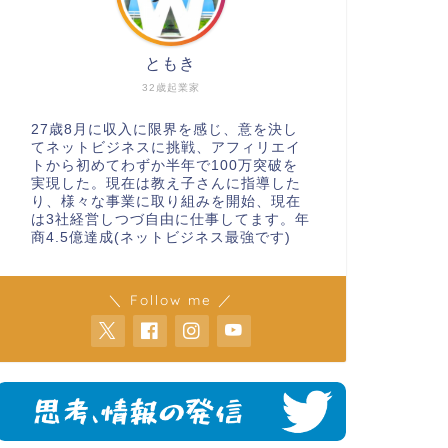
ともき
32歳起業家
27歳8月に収入に限界を感じ、意を決し
てネットビジネスに挑戦、アフィリエイ
トから初めてわずか半年で100万突破を
実現した。現在は教え子さんに指導した
り、様々な事業に取り組みを開始、現在
は3社経営しつづ自由に仕事してます。年
商4.5億達成(ネットビジネス最強です)
＼ Follow me ／