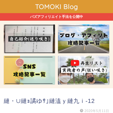
TOMOKI Blog
バズアフィリエイト手法を公開中
縺・∪縺ｮ譎ゆｻ｣縺溘ｙ縺九ｉ-12
2020年5月11日