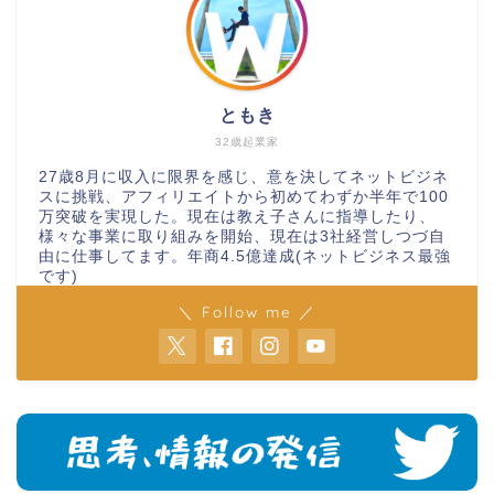
ともき
32歳起業家
27歳8月に収入に限界を感じ、意を決してネットビジネ
スに挑戦、アフィリエイトから初めてわずか半年で100
万突破を実現した。現在は教え子さんに指導したり、
様々な事業に取り組みを開始、現在は3社経営しつづ自
由に仕事してます。年商4.5億達成(ネットビジネス最強
です)
＼ Follow me ／