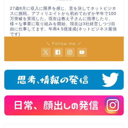
27歳8月に収入に限界を感じ、意を決してネットビジネ
スに挑戦、アフィリエイトから初めてわずか半年で100
万突破を実現した。現在は教え子さんに指導したり、
様々な事業に取り組みを開始、現在は3社経営しつづ自
由に仕事してます。年商4.5億達成(ネットビジネス最強
です)
＼ Follow me ／