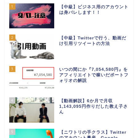
1
【中級】ビジネス用のアカウント
は身バレします！！
2
【中級】Twitterで行う、動画だ
け引用リツイートの方法
3
いつの間にか『7,054,580円』を
アフィリエイトで稼いだポートフ
ォリオの解説
4
【動画解説】6か月で月収
1,143,095円作りだした教え子さ
ん
5
【ニワトリの手クラス】Twitter
のアカウント量産、Google