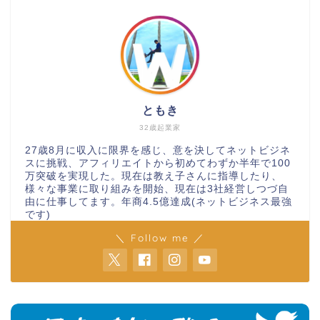
ともき
32歳起業家
27歳8月に収入に限界を感じ、意を決してネットビジネ
スに挑戦、アフィリエイトから初めてわずか半年で100
万突破を実現した。現在は教え子さんに指導したり、
様々な事業に取り組みを開始、現在は3社経営しつづ自
由に仕事してます。年商4.5億達成(ネットビジネス最強
です)
＼ Follow me ／