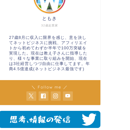
ともき
32歳起業家
27歳8月に収入に限界を感じ、意を決し
てネットビジネスに挑戦、アフィリエイ
トから初めてわずか半年で100万突破を
実現した。現在は教え子さんに指導した
り、様々な事業に取り組みを開始、現在
は3社経営しつづ自由に仕事してます。年
商4.5億達成(ネットビジネス最強です)
＼ Follow me ／