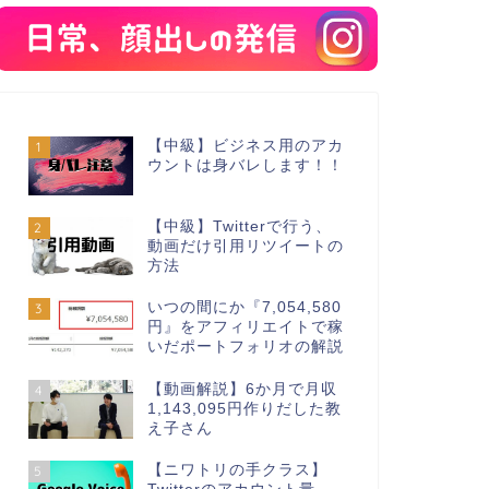
【中級】ビジネス用のアカ
1
ウントは身バレします！！
【中級】Twitterで行う、
2
動画だけ引用リツイートの
方法
いつの間にか『7,054,580
3
円』をアフィリエイトで稼
いだポートフォリオの解説
【動画解説】6か月で月収
4
1,143,095円作りだした教
え子さん
【ニワトリの手クラス】
5