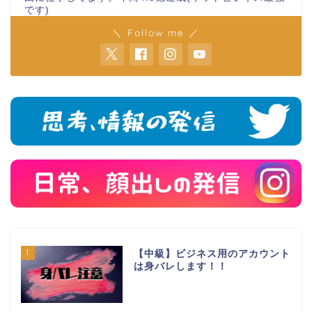
です)
＼ Follow me ／
1
【中級】ビジネス用のアカウント
は身バレします！！