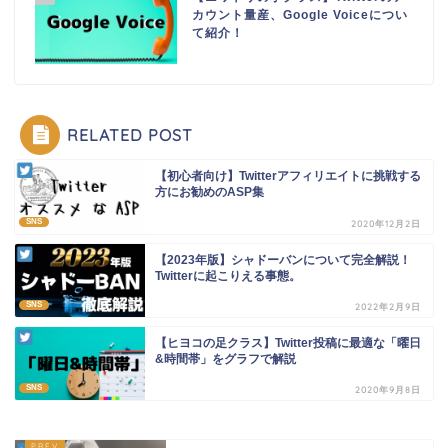
カウント量産、Google Voiceについ
て紹介！
RELATED POST
【初心者向け】Twitterアフィリエイトに挑戦する
方にお勧めのASP集
SNS
2020年12月2日
【2023年版】シャドーバンについて完全解説！
Twitterに起こりえる事態。
SNS
2022年2月9日
【ヒヨコの足クラス】Twitter投稿に最適な「曜日
&時間帯」をグラフで解説
SNS
2020年9月8日