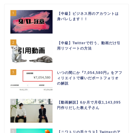
1
【中級】ビジネス用のアカウントは
身バレします！！
2
【中級】Twitterで行う、動画だけ引
用リツイートの方法
3
いつの間にか『7,054,580円』をアフ
ィリエイトで稼いだポートフォリオ
の解説
4
【動画解説】6か月で月収1,143,095
円作りだした教え子さん
5
【ニワトリの手クラス】Twitterのア