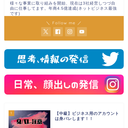
様々な事業に取り組みを開始、現在は3社経営しつづ自
由に仕事してます。年商4.5億達成(ネットビジネス最強
です)
＼ Follow me ／
1
【中級】ビジネス用のアカウント
は身バレします！！