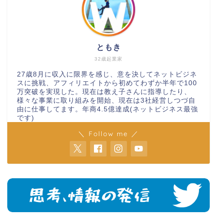
ともき
32歳起業家
27歳8月に収入に限界を感じ、意を決してネットビジネ
スに挑戦、アフィリエイトから初めてわずか半年で100
万突破を実現した。現在は教え子さんに指導したり、
様々な事業に取り組みを開始、現在は3社経営しつづ自
由に仕事してます。年商4.5億達成(ネットビジネス最強
です)
＼ Follow me ／