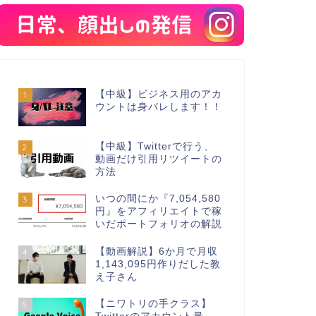
【中級】ビジネス用のアカ
1
ウントは身バレします！！
【中級】Twitterで行う、
2
動画だけ引用リツイートの
方法
いつの間にか『7,054,580
3
円』をアフィリエイトで稼
いだポートフォリオの解説
【動画解説】6か月で月収
4
1,143,095円作りだした教
え子さん
【ニワトリの手クラス】
5