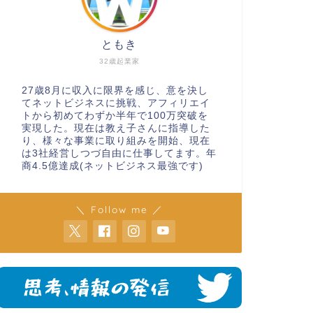
ともき
32歳起業家
27歳8月に収入に限界を感じ、意を決し
てネットビジネスに挑戦、アフィリエイ
トから初めてわずか半年で100万突破を
実現した。現在は教え子さんに指導した
り、様々な事業に取り組みを開始、現在
は3社経営しつづ自由に仕事してます。年
商4.5億達成(ネットビジネス最強です)
＼ Follow me ／